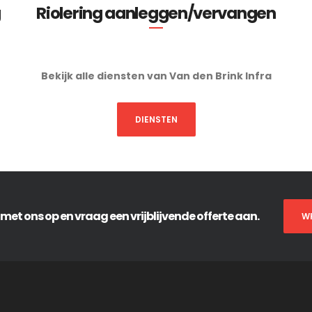
g
Riolering aanleggen/vervangen
Bekijk alle diensten van Van den Brink Infra
DIENSTEN
et ons op en vraag een vrijblijvende offerte aan.
W