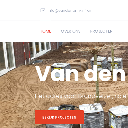
info@vandenbrinkinfra.nl
HOME
OVER ONS
PROJECTEN
Van den 
Het adres voor Grondverzet, rioler
BEKIJK PROJECTEN