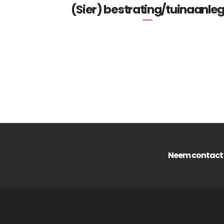
(Sier) bestrating/tuinaanle
Neem contact m